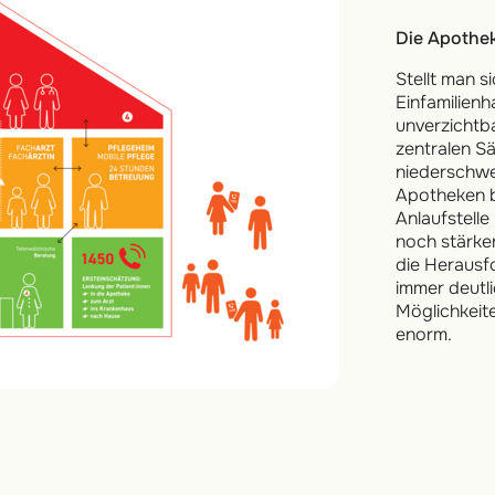
Die Apothe
Stellt man s
Einfamilienh
unverzichtb
zentralen S
niederschwe
Apotheken b
Anlaufstelle
noch stärke
die Heraus
immer deutlic
Möglichkeit
enorm.