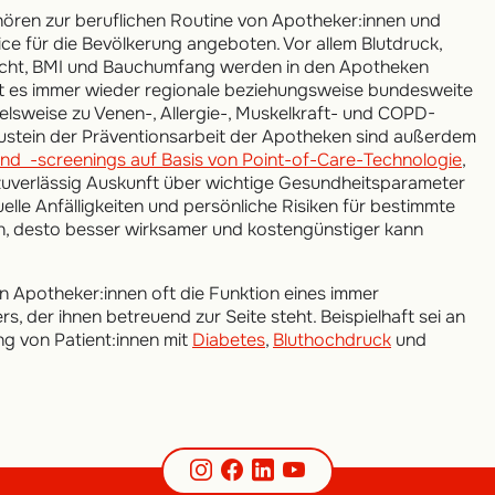
ören zur beruflichen Routine von Apotheker:innen und
ice für die Bevölkerung angeboten. Vor allem Blutdruck,
wicht, BMI und Bauchumfang werden in den Apotheken
t es immer wieder regionale beziehungsweise bundesweite
elsweise zu Venen-, Allergie-, Muskelkraft- und COPD-
ustein der Präventionsarbeit der Apotheken sind außerdem
nd -screenings auf Basis von Point-of-Care-Technologie
,
zuverlässig Auskunft über wichtige Gesundheitsparameter
duelle Anfälligkeiten und persönliche Risiken für bestimmte
, desto besser wirksamer und kostengünstiger kann
en Apotheker:innen oft die Funktion eines immer
, der ihnen betreuend zur Seite steht. Beispielhaft sei an
ng von Patient:innen mit
Diabetes
,
Bluthochdruck
und
Instagram
Facebook
LinkedIn
YouTube