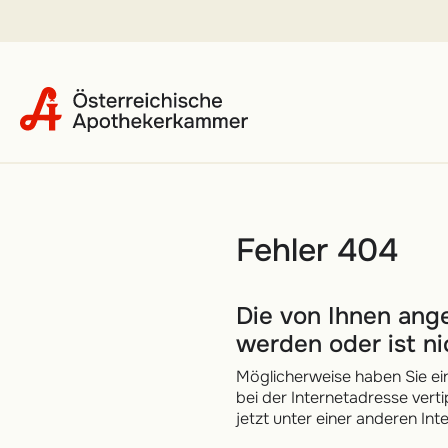
Landespr
Niederöst
Team
Oberöster
Karriere
Salzburg
Apotheke
Steiermar
Biblioth
Tirol
Internati
Vorarlber
Fehler 404
Die von Ihnen ange
werden oder ist n
Möglicherweise haben Sie ei
bei der Internetadresse vert
jetzt unter einer anderen Int