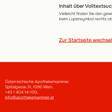
Inhalt über Volltextsu
Vielleicht finden Sie den gew
beim Lupensymbol rechts obe
Zur Startseite wechse
Österreichische Apothekerkammer,
Spitalgasse 31, 1090 Wien,
+43 1 404 14-100,
info@apothekerkammer.at