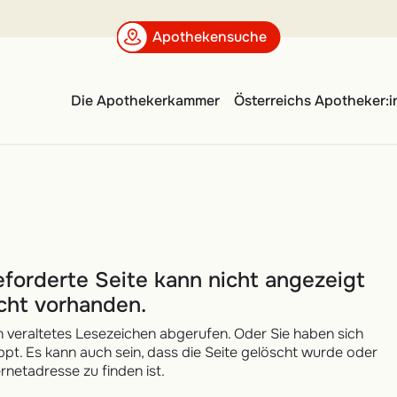
Apotheken
äsidien
erreich
Social-Media-Kanäle
Kollektivverträge
Das Apothekennetz
Apothekensuche
reich
Publikationen
Informationen zu
Arbeitsplatz Apotheke
Konzessionsansuchen
Downloads
Fort- und Weiterbildung
Die Apothekerkammer
Österreichs Apotheker:
rlabor
k
Schulprojekt apo@school
ek der Apothekerkammer
onales
g
forderte Seite kann nicht angezeigt
icht vorhanden.
n veraltetes Lesezeichen abgerufen. Oder Sie haben sich
ippt. Es kann auch sein, dass die Seite gelöscht wurde oder
ernetadresse zu finden ist.